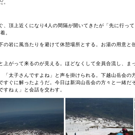
だ。
ぐ、頂上近くになり4人の間隔が開いてきたが「先に行っ
到着。
下の岩に風当たりを避けて休憩場所とする。お湯の用意と
と上がって来るのが見える。ほどなくして全員合流し、ま
、「太子さんですよね」と声を掛けられる。下越山岳会の
ですぐに解ったようだ。今日は新潟山岳会の方々と一緒だそ
ですねぇ」と会話を交わす。