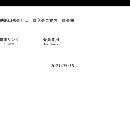
峡彩山岳会とは
入会ご案内
会報
関連リンク
会員専用
LINKS
Members
2021/05/15