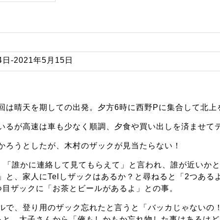
4日-2021年5月15日
回は晴天を期しての出発。夕方6時に西野Pに集合して北上
いるが高速は車も少なく順調、夕食や買い出しを済ませて
かろうとしたが、木村のザックが見当たらない！
」「誰かに連絡して見てもらえて」と言われ、誰が近いか
」と、家人にTelしザックはあるか？と尋ねると「2つある
つ目ザックに「お茶とビールがあるよ」との事。
ルで、登り用のザック忘れたと言うと「バッカじゃないの
ると、太子さんから「俺もしかもか忘れ物した事はあるけ