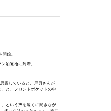
を開始。
テン泊適地に到着。
と思案していると、戸貝さんが
よ」と、フロントポケットの中
！」という声を遠くに聞きなが
ど、ザックはねぇなぁ～」、楡井