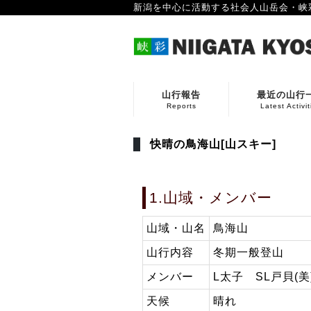
新潟を中心に活動する社会人山岳会・峡
山行報告
最近の山行
Reports
Latest Activit
快晴の鳥海山[山スキー]
1.山域・メンバー
山域・山名
鳥海山
山行内容
冬期一般登山
メンバー
L太子 SL戸貝(
天候
晴れ