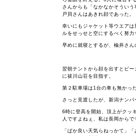
さんからも「なかなかそういう
戸貝さんはあきれ顔であった。
幸いにもジャケット等ウエアは
ルをせっせと空にするべく努力
早めに就寝とするが、楡井さん
翌朝テントから顔を出すとピー
に祓川山荘を目指す。
第２駐車場は1台の車も無かっ
さっと見渡したが、新潟ナンバ
6時に登高を開始、頂上がクッ
人ですよねぇ、私は長岡からで
「ばか良い天気らねっかて」「