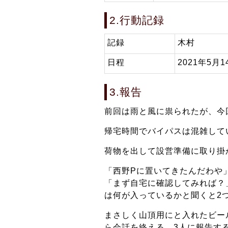
2.行動記録
記録
木村
日程
2021年5月1
3.報告
前回は雨と風に祟られたが、今
帰宅時間でバイパスは混雑して
荷物を出して設営準備に取り掛
「西野Pに置いてきたんだわや
「まず自宅に確認してみれば？
は何が入っているかと聞くと2
まさしく山頂用にと入れたビー
ら会話を終える。3人に報告す