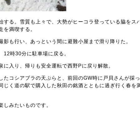
始する。雪質も上々で、大勢がヒーコラ登っている脇をス
走を満喫する。
撮影も行い、あっという間に避難小屋まで滑り降りた。
12時30分に駐車場に戻る。
泉に入り、帰りも安全運転で西野Pに戻り解散。
したコシアブラの天ぷらと、前回のGW時に戸貝さんが採
同じく道の駅で購入した秋田の銘酒とともに過ぎ行く春を
楽しみたいものです。