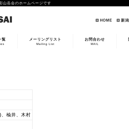
彩山岳会のホームページです
HOME
新潟
一覧
メーリングリスト
お問合わせ
ies
Mailing List
MAIL
美)、楡井、木村