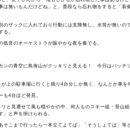
事は無いもんだけどね」と、普段なら忘れ物をすると「装
別のザックに入れており行動には支障無し。水筒が無いの
する。
の低音のオーケストラが賑やかな夜を奏でる。
カンの青空に鳥海山がクッキリと見える！ 今日はバッチ
たが上の駐車場に行くと残り4台分しか無く、なんとか車を
ーも4台ほど発見。
キリと見通せて風も穏やかの中、何人ものスキー組・登山
す」と声を掛けられる。
あそこまで行ったら一本立てよてば」「そうしょてば」等