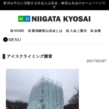
新潟を中心に活動する社会人山岳会・峡彩山岳会のホームページで
す
HOME
新潟峡彩山岳会とは
入会ご案内
会報
MENU
アイスクライミング講習
2017/03/07