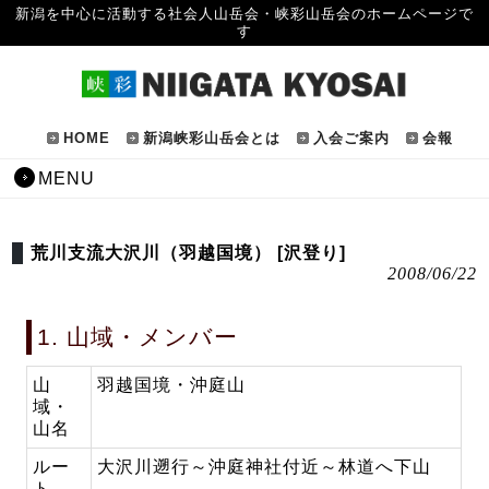
新潟を中心に活動する社会人山岳会・峡彩山岳会のホームページで
す
HOME
新潟峡彩山岳会とは
入会ご案内
会報
MENU
荒川支流大沢川（羽越国境） [沢登り]
2008/06/22
1. 山域・メンバー
山
羽越国境・沖庭山
域・
山名
ルー
大沢川遡行～沖庭神社付近～林道へ下山
ト