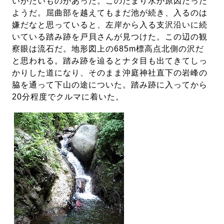
いがたいものがあった。このたまり水が原因だった
ようだ。屈曲部を越えてもまだ池が続き、入るのは
嫌だなと思っていると、左岸から入る支沢沿いに続
いている踏み跡を戸貝さんが見つけた。この辺の観
察眼は流石だ。地形図上の685m標高点北側の沢だ
と思われる。踏み跡を辿るとナタ目も出てきてしっ
かりした道になり、そのまま沖庭神社直下の岩峰の
脇を通って下山の途についた。踏み跡に入ってから
20分程度でクルマに着いた。