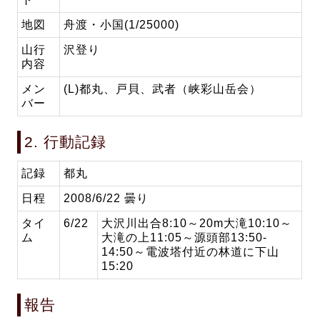
地図
舟渡・小国(1/25000)
山行
沢登り
内容
メン
(L)都丸、戸貝、武者（峡彩山岳会）
バー
2. 行動記録
記録
都丸
日程
2008/6/22 曇り
タイ
6/22
大沢川出合8:10～20m大滝10:10～
ム
大滝の上11:05～源頭部13:50-
14:50～電波塔付近の林道に下山
15:20
報告