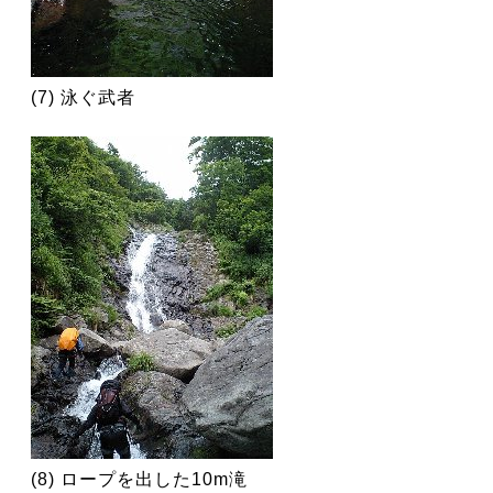
(7) 泳ぐ武者
(8) ロープを出した10m滝