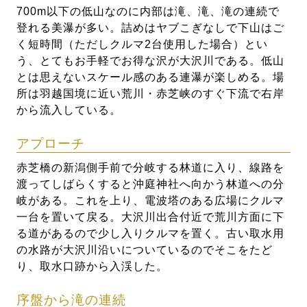
700m以下の低山なのに内部は滝、滝、滝の連続で
登れる美瀑が多い。詰めはヤブこぎなしで下山はご
く短時間（ただしクルマ2台使用した場合）とい
う、とてもお手軽でお得な沢が大沢川である。低山
とは思えないスケール感のある連瀑が楽しめる。場
所は羽越国境に近い荒川・赤芝峡のすぐ下流で右岸
から流入している。
アプローチ
赤芝橋の新潟側手前で分岐する林道に入り、線路を
渡ってしばらくすると沖庭神社へ向かう林道への分
岐がある。これを上り、電波塔のある広場にクルマ
一台を置いて戻る。大沢川出合付近で荒川方面に下
る道があるので少し入りクルマを置く。古い取水用
の水路が大沢川沿いについているのでそこをたど
り、取水口跡から入渓した。
序盤から滝の連続