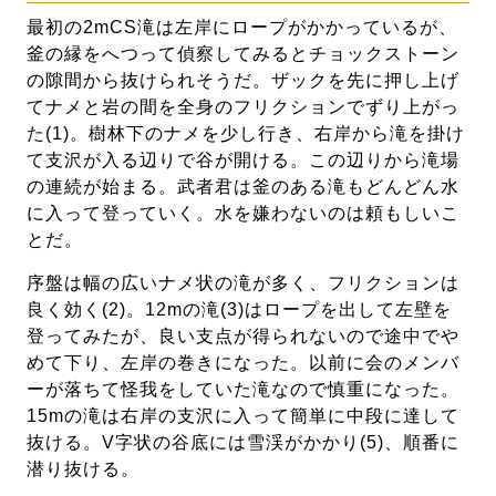
最初の2mCS滝は左岸にロープがかかっているが、
釜の縁をへつって偵察してみるとチョックストーン
の隙間から抜けられそうだ。ザックを先に押し上げ
てナメと岩の間を全身のフリクションでずり上がっ
た(1)。樹林下のナメを少し行き、右岸から滝を掛け
て支沢が入る辺りで谷が開ける。この辺りから滝場
の連続が始まる。武者君は釜のある滝もどんどん水
に入って登っていく。水を嫌わないのは頼もしいこ
とだ。
序盤は幅の広いナメ状の滝が多く、フリクションは
良く効く(2)。12mの滝(3)はロープを出して左壁を
登ってみたが、良い支点が得られないので途中でや
めて下り、左岸の巻きになった。以前に会のメンバ
ーが落ちて怪我をしていた滝なので慎重になった。
15mの滝は右岸の支沢に入って簡単に中段に達して
抜ける。V字状の谷底には雪渓がかかり(5)、順番に
潜り抜ける。