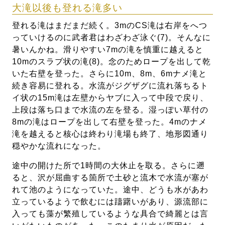
大滝以後も登れる滝多い
登れる滝はまだまだ続く。3mのCS滝は右岸をへつ
っていけるのに武者君はわざわざ泳ぐ(7)。そんなに
暑いんかね。滑りやすい7mの滝を慎重に越えると
10mのスラブ状の滝(8)。念のためロープを出して乾
いた右壁を登った。さらに10m、8m、6mナメ滝と
続き容易に登れる。水流がジグザグに流れ落ちるト
イ状の15m滝は左壁からヤブに入って中段で戻り、
上段は落ち口まで水流の左を登る。湿っぽい草付の
8mの滝はロープを出して右壁を登った。4mのナメ
滝を越えると核心は終わり滝場も終了、地形図通り
穏やかな流れになった。
途中の開けた所で1時間の大休止を取る。さらに遡
ると、沢が屈曲する箇所で土砂と流木で水流が塞が
れて池のようになっていた。途中、どうも水があわ
立っているようで飲むには躊躇いがあり、源流部に
入っても藻が繁殖しているような具合で綺麗とは言