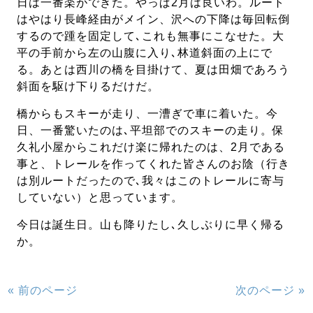
日は一番楽ができた。やっぱ2月は良いわ。ルート
はやはり長峰経由がメイン、沢への下降は毎回転倒
するので踵を固定して､これも無事にこなせた。大
平の手前から左の山腹に入り､林道斜面の上にで
る。あとは西川の橋を目掛けて、夏は田畑であろう
斜面を駆け下りるだけだ。
橋からもスキーが走り、一漕ぎで車に着いた。今
日、一番驚いたのは､平坦部でのスキーの走り。保
久礼小屋からこれだけ楽に帰れたのは、2月である
事と、トレールを作ってくれた皆さんのお陰（行き
は別ルートだったので､我々はこのトレールに寄与
していない）と思っています。
今日は誕生日。山も降りたし､久しぶりに早く帰る
か。
« 前のページ
次のページ »