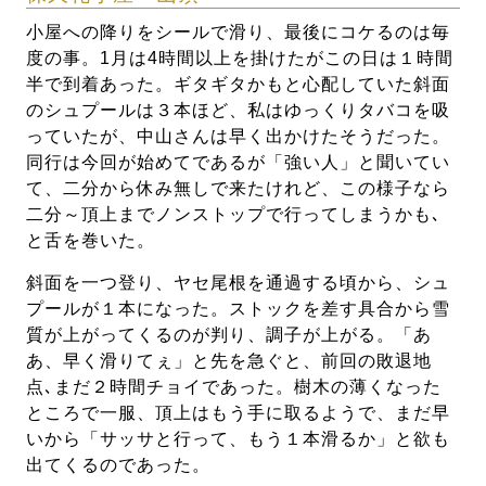
小屋への降りをシールで滑り、最後にコケるのは毎
度の事。1月は4時間以上を掛けたがこの日は１時間
半で到着あった。ギタギタかもと心配していた斜面
のシュプールは３本ほど、私はゆっくりタバコを吸
っていたが、中山さんは早く出かけたそうだった。
同行は今回が始めてであるが「強い人」と聞いてい
て、二分から休み無しで来たけれど、この様子なら
二分～頂上までノンストップで行ってしまうかも､
と舌を巻いた。
斜面を一つ登り、ヤセ尾根を通過する頃から、シュ
プールが１本になった。ストックを差す具合から雪
質が上がってくるのが判り、調子が上がる。「あ
あ、早く滑りてぇ」と先を急ぐと、前回の敗退地
点､まだ２時間チョイであった。樹木の薄くなった
ところで一服、頂上はもう手に取るようで、まだ早
いから「サッサと行って、もう１本滑るか」と欲も
出てくるのであった。