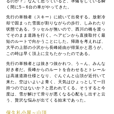
るのか？」なんて思っていると、準備をしている瞬
く間に5～6台の車がやってきた。
先行の単独者（スキー）に続いて出発する。放射冷
却で固まった雪面が割りながらの歩行、しみわたり
状態である。ラッセルが無いので、西川の橋を渡っ
てそのまま道路を行く。ヘアピンから直接取付く最
短のルートで向かうことにした。帰路を考えれば、
大平の上部の小沢から長峰経由が得策かと思うが、
この時は早く頂上に立ちたかったのである。
先行の単独者とは抜きつ抜かれつ、う～ん、みんな
好き者だ。長峰からのルートを合わせるとトレール
は高速道路仕様となり、ぐんぐんと山頂が近付いて
来た。空はいよいよ青く、天気はひょっとして一日
持つのではないか？と思われてくる。そうすると今
度は、雪が解けて滑りが悪くなる心配をし出すと云
う、贅沢な悩みが出てくる始末であった。
保久礼小屋～山頂