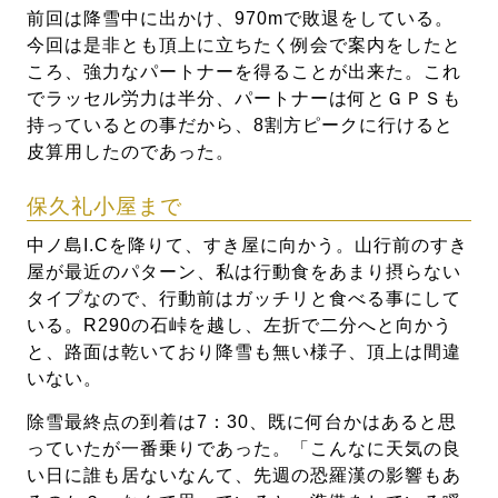
前回は降雪中に出かけ、970mで敗退をしている。
今回は是非とも頂上に立ちたく例会で案内をしたと
ころ、強力なパートナーを得ることが出来た。これ
でラッセル労力は半分、パートナーは何とＧＰＳも
持っているとの事だから、8割方ピークに行けると
皮算用したのであった。
保久礼小屋まで
中ノ島I.Cを降りて、すき屋に向かう。山行前のすき
屋が最近のパターン、私は行動食をあまり摂らない
タイプなので、行動前はガッチリと食べる事にして
いる。R290の石峠を越し、左折で二分へと向かう
と、路面は乾いており降雪も無い様子、頂上は間違
いない。
除雪最終点の到着は7：30、既に何台かはあると思
っていたが一番乗りであった。「こんなに天気の良
い日に誰も居ないなんて、先週の恐羅漢の影響もあ