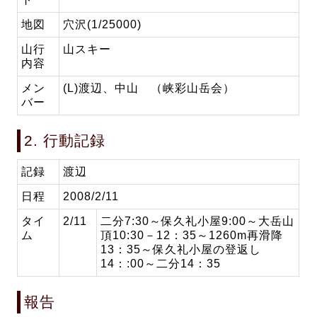
地図
穴沢(1/25000)
山行
山スキー
内容
メン
(L)渡辺、中山 （峡彩山岳会）
バー
2. 行動記録
記録
渡辺
日程
2008/2/11
タイ
2/11
二分7:30～保久礼小屋9:00～大岳山
ム
頂10:30－12：35～1260m再滑降
13：35～保久礼小屋の登返し
14：:00～二分14：35
報告