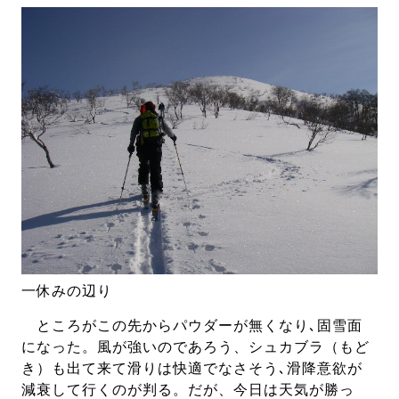
一休みの辺り
ところがこの先からパウダーが無くなり､固雪面
になった。風が強いのであろう、シュカブラ（もど
き）も出て来て滑りは快適でなさそう､滑降意欲が
減衰して行くのが判る。だが、今日は天気が勝っ