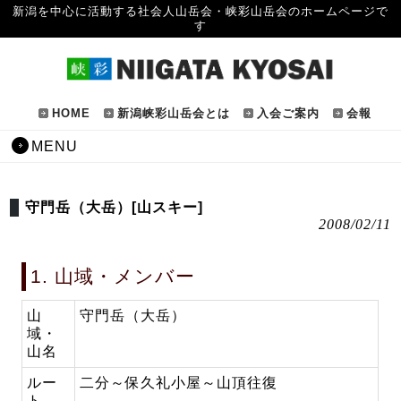
新潟を中心に活動する社会人山岳会・峡彩山岳会のホームページで
す
HOME
新潟峡彩山岳会とは
入会ご案内
会報
MENU
守門岳（大岳）[山スキー]
2008/02/11
1. 山域・メンバー
山
守門岳（大岳）
域・
山名
ルー
二分～保久礼小屋～山頂往復
ト