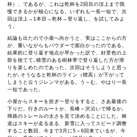
杯）、であるが、これは乾杯を2回目の頂上まで我
慢できるかが核心になる。いずれも一長一短で、次
回は頂上→1本目→乾杯→登り返し、を試してみよ
う。
結論も出たので小屋へ向かうと、実はここからの方
が、重いながらもパウダーで面白かったのである。
結果的に登り返す地点が早かった訳で、好景色の上
部を捨てて､積雪のある樹林帯で登り返した方が滑
りを楽しめたのであった。次回はそうしようと思っ
たが､そうなると乾杯のライン（標高）が下がって
しまうと云うジレンマがある。う～む、やはり一長
一短であった。
小屋からスキーを担ぎ一登りをすると、さあ最後の
下りだ。行きのルートか、長峰～沢沿いで帰るか､
帰路のトレールの太さを見て決めることにした。林
道はスキーが走る走る、新雪に入ってスピード調整
すること数回、今まで3月に5～6回来ているが、今