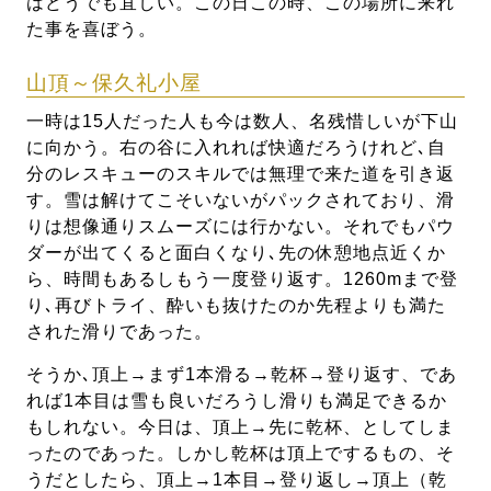
はどうでも宜しい。この日この時、この場所に来れ
た事を喜ぼう。
山頂～保久礼小屋
一時は15人だった人も今は数人、名残惜しいが下山
に向かう。右の谷に入れれば快適だろうけれど､自
分のレスキューのスキルでは無理で来た道を引き返
す。雪は解けてこそいないがパックされており、滑
りは想像通りスムーズには行かない。それでもパウ
ダーが出てくると面白くなり､先の休憩地点近くか
ら、時間もあるしもう一度登り返す。1260mまで登
り､再びトライ、酔いも抜けたのか先程よりも満た
された滑りであった。
そうか､頂上→まず1本滑る→乾杯→登り返す、であ
れば1本目は雪も良いだろうし滑りも満足できるか
もしれない。今日は、頂上→先に乾杯、としてしま
ったのであった。しかし乾杯は頂上でするもの、そ
うだとしたら、頂上→1本目→登り返し→頂上（乾