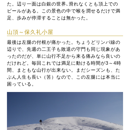
た。辺り一面は白銀の世界､滑れなくとも頂上での
ビールがある。この景色の中で喉を潤せるだけで満
足、歩みが停滞することは無かった。
山頂～保久礼小屋
最後は左腿の付根が痛かった。ちょうどリンパ線の
辺りで、先週の二王子も敗退の守門も同じ現象があ
ったのだが、単に山行不足から来る痛みなら良いの
だけれど。毎回これでは満足に動ける時間が3～4時
間、まともな山行が出来ない。まだシーズンも、た
ぶん人生も長い（筈）なので、この左腿には本当に
困っている。