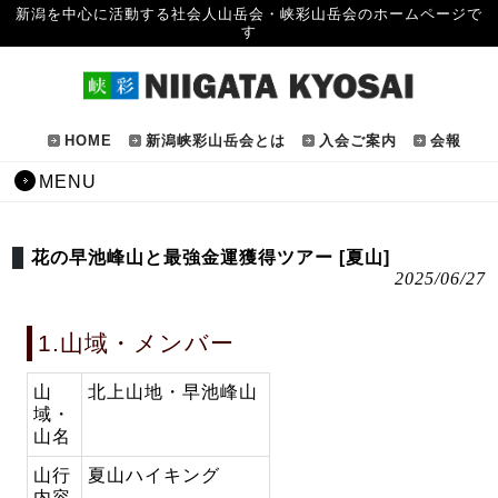
新潟を中心に活動する社会人山岳会・峡彩山岳会のホームページで
す
HOME
新潟峡彩山岳会とは
入会ご案内
会報
MENU
花の早池峰山と最強金運獲得ツアー [夏山]
2025/06/27
1.山域・メンバー
山
北上山地・早池峰山
域・
山名
山行
夏山ハイキング
内容