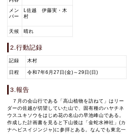
メン
L佐越 伊藤実・木
バー
村
天候
晴れ
2.行動記録
記録
木村
日程
令和7年6月27日(金)～29日(日)
3.報告
７月の会山行である「高山植物を訪ねて」はリー
ダーの佐越が切望していた山で、固有種のハヤチネ
ウスユキソウをはじめ花の名山の早池峰山である。
作成した計画書を見ると下山後は「金蛇水神社」(カ
ナヘビスイジンジャ)に参拝とある。なんでも東北一