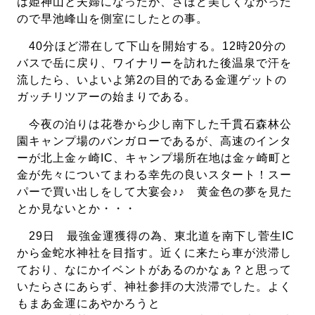
は姫神山と夫婦になったが、さほど美しくなかった
ので早池峰山を側室にしたとの事。
40分ほど滞在して下山を開始する。12時20分の
バスで岳に戻り、ワイナリーを訪れた後温泉で汗を
流したら、いよいよ第2の目的である金運ゲットの
ガッチリツアーの始まりである。
今夜の泊りは花巻から少し南下した千貫石森林公
園キャンプ場のバンガローであるが、高速のインタ
ーが北上金ヶ崎IC、キャンプ場所在地は金ヶ崎町と
金が先々についてまわる幸先の良いスタート！スー
パーで買い出しをして大宴会♪♪ 黄金色の夢を見た
とか見ないとか・・・
29日 最強金運獲得の為、東北道を南下し菅生IC
から金蛇水神社を目指す。近くに来たら車が渋滞し
ており、なにかイベントがあるのかなぁ？と思って
いたらさにあらず、神社参拝の大渋滞でした。よく
もまあ金運にあやかろうと