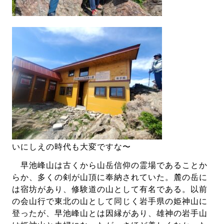
いにしえの時代も大変ですな〜
早池峰山は古くから山岳信仰の霊場であることか
らか、多くの剣が山頂に奉納されていた。麓の岳に
は宿坊があり、修験道の山として有名である。以前
の会山行で東北の山として同じく岩手県の姫神山に
登ったが、早池峰山とは因縁があり、雄神の岩手山