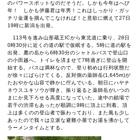
のパワースポットなのだそうだ。しかも今年はへび
年！ しかも伊藤君は年男！これはしっかり・ガッ
チリ金運を掴んでこなければ！と意欲に燃えて27日
19時に新潟を出発。
113号を進み山形蔵王ICから東北道に乗り、28日
0時30分に近くの道の駅で仮眠する。5時に道の駅を
出発、麓の岳から6時30分のシャトルバスで登山口
の小田越へ。トイレを済ませて7時過ぎに登山を開
始する。バスは満杯なので、登り初めは行列状態だ
が徐々にばらけてくる。反対側の薬師岳(1,645m)が
たおやかな山容で静かに佇んでいる。朝日にハヤチ
ネウスユキソウが輝き、振り返ると薬師岳がいつの
まにか見下ろせる高度になっていた。途中の鎖場で
若干の渋滞もあったが順調に9時に頂上に到着。頂
上は多くのの登山者で賑わっており、また風も少し
あったので我々は立派な避難小屋でお湯を沸かして
ラーメンタイムとする。