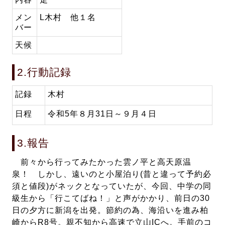
メン
L木村 他１名
バー
天候
2.行動記録
記録
木村
日程
令和5年８月31日～９月４日
3.報告
前々から行ってみたかった雲ノ平と高天原温
泉！ しかし、遠いのと小屋泊り(昔と違って予約必
須と値段)がネックとなっていたが、今回、中学の同
級生から「行こてばね！」と声がかかり、前日の30
日の夕方に新潟を出発。節約の為、海沿いを進み柏
崎からR8号。親不知から高速で立山ICへ。手前のコ