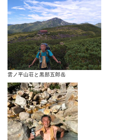
雲ノ平山荘と黒部五郎岳