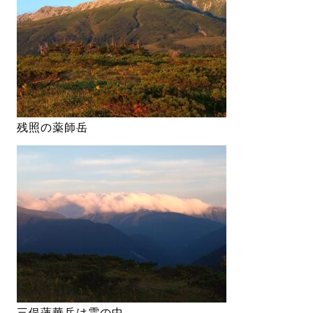
残照の薬師岳
三俣蓮華岳は雲の中