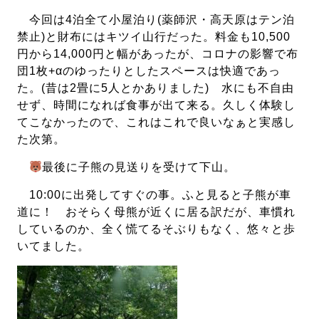
今回は4泊全て小屋泊り(薬師沢・高天原はテン泊
禁止)と財布にはキツイ山行だった。料金も10,500
円から14,000円と幅があったが、コロナの影響で布
団1枚+αのゆったりとしたスペースは快適であっ
た。(昔は2畳に5人とかありました) 水にも不自由
せず、時間になれば食事が出て来る。久しく体験し
てこなかったので、これはこれで良いなぁと実感し
た次第。
最後に子熊の見送りを受けて下山。
10:00に出発してすぐの事。ふと見ると子熊が車
道に！ おそらく母熊が近くに居る訳だが、車慣れ
しているのか、全く慌てるそぶりもなく、悠々と歩
いてました。