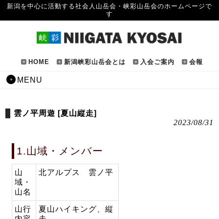
新潟を中心に活動する社会人山岳会・峡彩山岳会のホームページで
す
HOME
新潟峡彩山岳会とは
入会ご案内
会報
MENU
雲ノ平周遊 [夏山縦走]
2023/08/31
1.山域・メンバー
山
北アルプス 雲ノ平
域・
山名
山行
夏山ハイキング、縦
内容
走