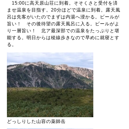
15:00に高天原山荘に到着。そそくさと受付を済
ませ温泉を目指す。20分ほどで温泉に到着。露天風
呂は先客がいたのでまずは内湯へ浸かる。ビールが
旨い！ その後待望の露天風呂に入る。ビールがよ
り一層旨い！ 北ア最深部での温泉をたっぷりと堪
能する。明日からは稜線歩きなので早めに就寝とす
る。
どっしりした山容の薬師岳