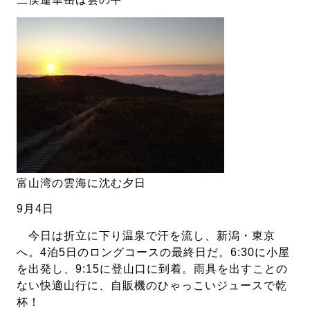
富山湾の雲海に沈む夕日
9月4日
今日は折立に下り温泉で汗を流し、新潟・東京
へ。4泊5日のロングコースの最終日だ。6:30に小屋
を出発し、9:15に登山口に到着。雨具を出すことの
ない快適山行に、自販機のひゃっこいジュースで乾
杯！