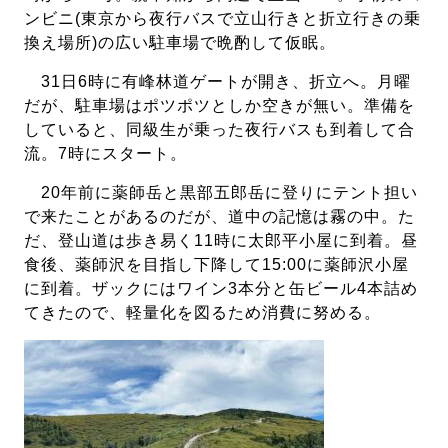
ンビニ(東京から夜行バスで立山行きと折立行きの乗
換え場所)の広い駐車場で晩酌して仮眠。
31日6時に有峰林道ゲートが開き、折立へ。月曜
だが、駐車場はポツポツとしか空きが無い。準備を
していると、同級生が乗った夜行バスも到着して合
流。7時にスタート。
20年前に薬師岳と黒部五郎岳に登りにテント担い
で来たことがあるのだが、道中の記憶は霧の中。た
だ、登山道は歩き易く11時に太郎平小屋に到着。昼
食後、薬師沢を目指し下降して15:00に薬師沢小屋
に到着。ザックにはワイン3本分と缶ビール4本詰め
てきたので、軽量化を図るため消費に努める。