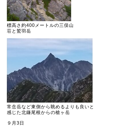
標高さ約400メートルの三俣山
荘と鷲羽岳
常念岳など東側から眺めるよりも良いと
感じた北鎌尾根からの槍ヶ岳
９月3日