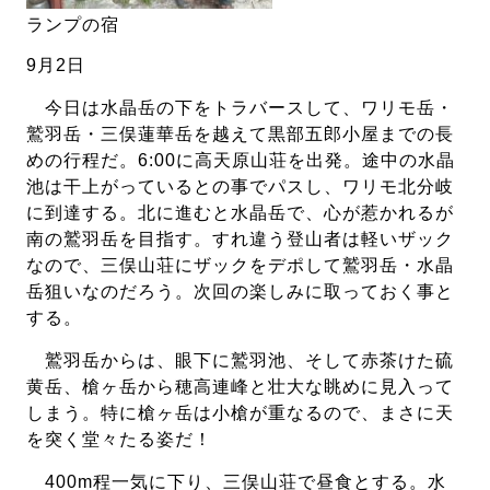
ランプの宿
9月2日
今日は水晶岳の下をトラバースして、ワリモ岳・
鷲羽岳・三俣蓮華岳を越えて黒部五郎小屋までの長
めの行程だ。6:00に高天原山荘を出発。途中の水晶
池は干上がっているとの事でパスし、ワリモ北分岐
に到達する。北に進むと水晶岳で、心が惹かれるが
南の鷲羽岳を目指す。すれ違う登山者は軽いザック
なので、三俣山荘にザックをデポして鷲羽岳・水晶
岳狙いなのだろう。次回の楽しみに取っておく事と
する。
鷲羽岳からは、眼下に鷲羽池、そして赤茶けた硫
黄岳、槍ヶ岳から穂高連峰と壮大な眺めに見入って
しまう。特に槍ヶ岳は小槍が重なるので、まさに天
を突く堂々たる姿だ！
400m程一気に下り、三俣山荘で昼食とする。水