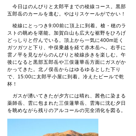
今日はのんびりと太郎平までの稜線コース。黒部
五郎岳のカールを進む。やはりスケールがでかい！
稜線にとっつき9:00前に頂上に到着。槍・穂のラ
ストの眺めを堪能。加賀白山も広大な裾野をひろげ
どっしりと佇んでいる。頂上から一気に400m近く
ガツガツと下り、中俣乗越を経て赤木岳へ。右手に
雲ノ平を見ながらのんびりと稜線歩きを楽しむ。午
後になると黒部五郎岳や三俣蓮華岳方面にガスがか
かってきた。北ノ俣岳からはゆるゆるとした下り
で、15:00に太郎平小屋に到着。冷えたビールで乾
杯！
ガスが湧いてきたが夕方には晴れ、茜色に染まる
薬師岳、雲に包まれた三俣蓮華岳、雲海に沈む夕日
を眺めながら残りのアルコールの完全消化を図る。