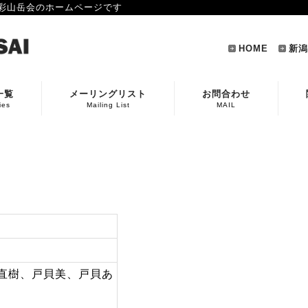
彩山岳会のホームページです
HOME
新潟
一覧
メーリングリスト
お問合わせ
ies
Mailing List
MAIL
直樹、戸貝美、戸貝あ