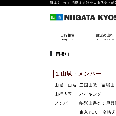
新潟を中心に活動する社会人山岳会・峡
山行報告
最近の山行
Reports
Latest Activit
苗場山
1.山域・メンバー
山域・山名
三国山脈 苗場山
山行内容
ハイキング
メンバー
峡彩山岳会：戸貝
東京YCC：金崎氏