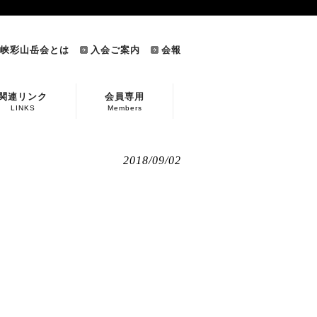
峡彩山岳会とは
入会ご案内
会報
関連リンク
会員専用
LINKS
Members
2018/09/02