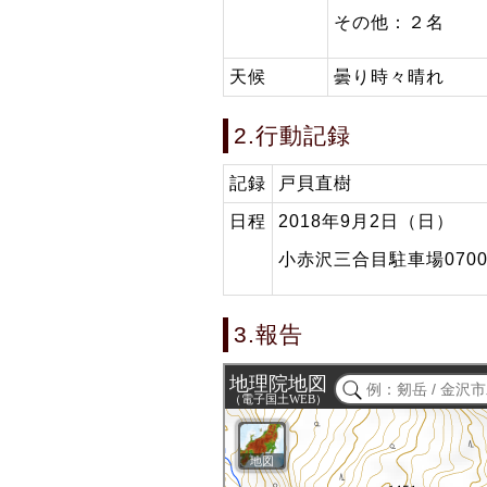
その他：２名
天候
曇り時々晴れ
2.行動記録
記録
戸貝直樹
日程
2018年9月2日（日）
小赤沢三合目駐車場0700
3.報告