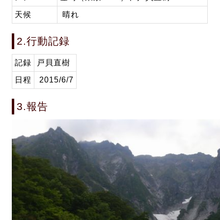
天候
晴れ
2.行動記録
記録
戸貝直樹
日程
2015/6/7
3.報告