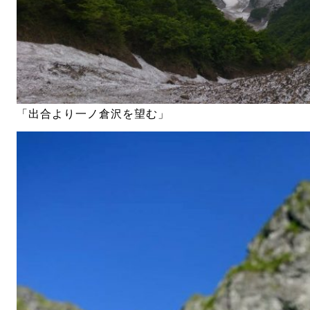
「出合より一ノ倉沢を望む」