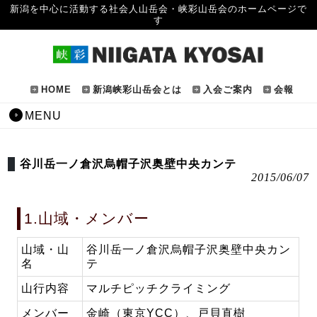
新潟を中心に活動する社会人山岳会・峡彩山岳会のホームページで
す
HOME
新潟峡彩山岳会とは
入会ご案内
会報
MENU
谷川岳一ノ倉沢烏帽子沢奥壁中央カンテ
2015/06/07
1.山域・メンバー
山域・山
谷川岳一ノ倉沢烏帽子沢奥壁中央カン
名
テ
山行内容
マルチピッチクライミング
メンバー
金崎（東京YCC）、戸貝直樹