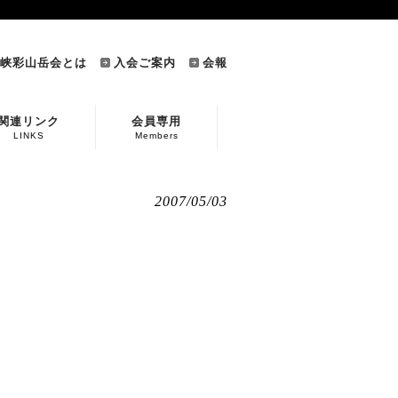
峡彩山岳会とは
入会ご案内
会報
関連リンク
会員専用
LINKS
Members
2007/05/03