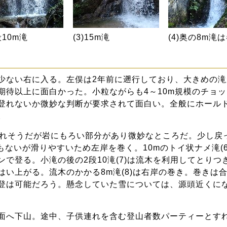
段10m滝
(3)15m滝
(4)奥の8m滝
少ない右に入る。左俣は2年前に遡行しており、大きめの
期待以上に面白かった。小粒ながらも4～10m規模のチョ
登れないか微妙な判断が要求されて面白い。全般にホール
。
も登れそうだが岩にもろい部分があり微妙なところだ。少し
もないが滑りやすいため左岸を巻く。10mのトイ状ナメ滝(
ンで登る。小滝の後の2段10滝(7)は流木を利用してとり
い上がる。流木のかかる8m滝(8)は右岸の巻き。巻きは
登は可能だろう。懸念していた雪については、源頭近くに
面へ下山。途中、子供連れを含む登山者数パーティーとす