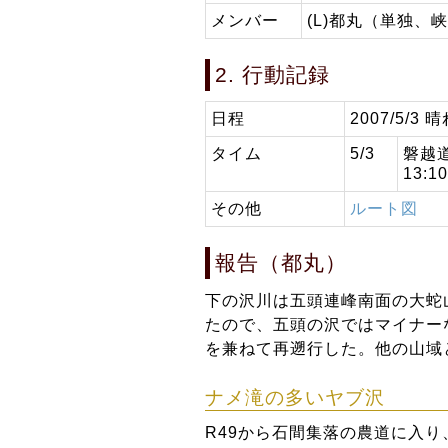
メンバー
(L)都丸（単独、
2. 行動記録
日程
2007/5/3 
タイム
5/3
磐越道
13:
その他
ルート図
報告（都丸）
下の沢川は五頭連峰南面の大蛇
たので、五頭の沢ではマイナー
を兼ねて再遡行した。他の山域
ナメ滝の多いヤブ沢
R49から石間集落の農道に入