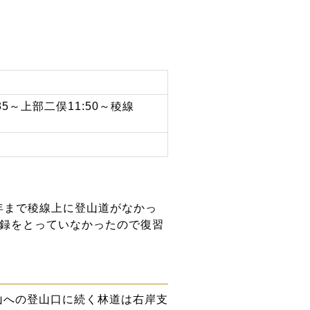
35～上部二俣11:50～稜線
年まで稜線上に登山道がなかっ
記録をとっていなかったので復習
山への登山口に続く林道は右岸支