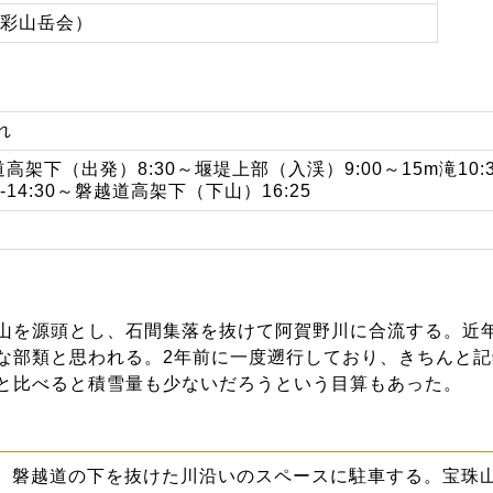
峡彩山岳会）
晴れ
高架下（出発）8:30～堰堤上部（入渓）9:00～15m滝10:
10-14:30～磐越道高架下（下山）16:25
山を源頭とし、石間集落を抜けて阿賀野川に合流する。近
な部類と思われる。2年前に一度遡行しており、きちんと
と比べると積雪量も少ないだろうという目算もあった。
り、磐越道の下を抜けた川沿いのスペースに駐車する。宝珠