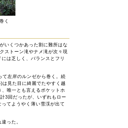
は巻く
滝がいくつかあった割に難所はな
ックストーン滝やナメ滝が次々現
ドには乏しく、バランスとフリ
戻って左岸のルンゼから巻く。続
6)は見た目に綺麗でたやすく越
つき、唯一とも言えるポケットホ
合計3回だったが、いずれもロー
なってようやく薄い雪渓が出て
れ違った。