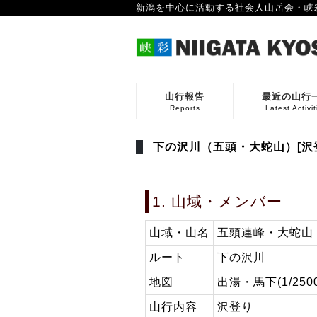
新潟を中心に活動する社会人山岳会・峡
山行報告
最近の山行
Reports
Latest Activit
下の沢川（五頭・大蛇山）[沢
1. 山域・メンバー
山域・山名
五頭連峰・大蛇山
ルート
下の沢川
地図
出湯・馬下(1/2500
山行内容
沢登り