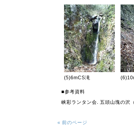
(5)6mCS滝
(6)
■参考資料
峡彩ランタン会. 五頭山塊の沢（ラ
« 前のページ