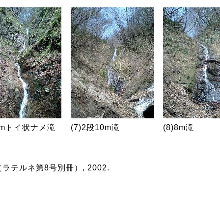
10mトイ状ナメ滝
(7)2段10m滝
(8)8m滝
テルネ第8号別冊）, 2002.