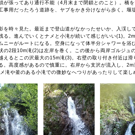
鎖が張ってあり通行不能（4月末まで閉鎖とのこと）。橋
工事用だったろう道跡を、ヤブをかき分けながら歩く。堰
影を時々見た。最近まで登山道がなかったせいか、入渓し
残る。進んでいくとナメと小滝が続いて感じがいい(1)。2
ムニーがルートになる。空身になって体半分シャワーを浴
の2段10m滝(2)は左岸を巻く。この後から両岸ゴルジ
えるとこの沢最大の15m滝(3)。右壁の取り付き付近は滑
る。高度感があるので慎重に。右岸から支沢が流入し、2m
もナメ滝や釜のある小滝での微妙なへつりがあったりして楽し