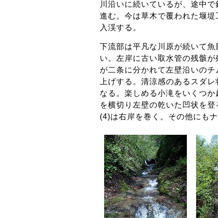
川沿いに続いているが、途中で
進む。今は草木で覆われた堰堤
入渓する。
下流部は平凡な川原が続いて魚
い。左岸に古い取水管の残骸が
が二条に分かれて左壁沿いのチ
上げする。清涼感のあるスダレ状
なる。楽しめる小滝をいくつか越
を横切り左壁の乾いた凹状を登
(4)は右岸を巻く。その他に