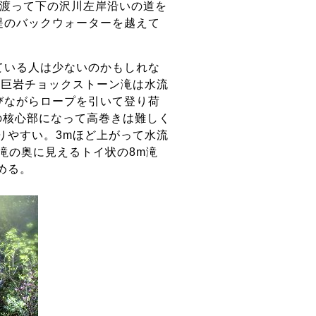
を渡って下の沢川左岸沿いの道を
堤のバックウォーターを越えて
ている人は少ないのかもしれな
m巨岩チョックストーン滝は水流
びながらロープを引いて登り荷
ュの核心部になって高巻きは難しく
りやすい。3mほど上がって水流
滝の奥に見えるトイ状の8m滝
める。