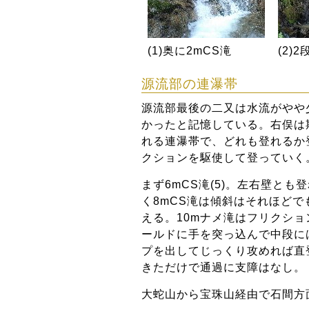
(1)奥に2mCS滝
(2)2
源流部の連瀑帯
源流部最後の二又は水流がやや
かったと記憶している。右俣は
れる連瀑帯で、どれも登れるか
クションを駆使して登っていく
まず6mCS滝(5)。左右壁と
く8mCS滝は傾斜はそれほどで
える。10mナメ滝はフリクショ
ールドに手を突っ込んで中段には
プを出してじっくり攻めれば直
きただけで通過に支障はなし。
大蛇山から宝珠山経由で石間方