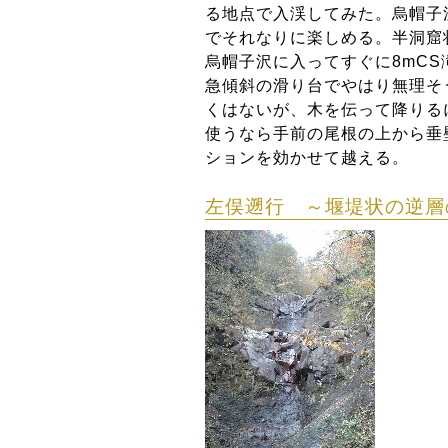
る地点で入渓してみた。烏帽子
でそれなりに楽しめる。半洞窟
烏帽子沢に入ってすぐに8mCS
急傾斜の滑り台でやはり無理そ
くはないが、木を伝って降りる
使うなら手前の尾根の上から垂
ションを効かせて越える。
左俣遡行 ～堰堤状の逆層