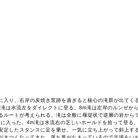
に入り、右岸の炭焼き窯跡を過ぎると核心の滝群が出てくる(
滝は水流左をダイレクトに登る。8m滝は左岸のルンゼから
るルートが考えられる。滝は全般に堰堤状で逆層の岩から
左に入った。4m滝は水流右の乏しいホールドを拾って登る
安定したスタンスに足を乗せ、一気に立ち上がって斜上す
がきつくなってきた。落ち葉がたまっているので足場をい