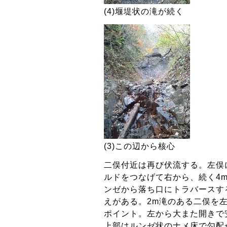
(4)堰堤状の滝が続く
(3)この辺から核心
二俣付近は再び伏流する。左俣
ルドをつなげて右から、続く4m
ンゼから落ち口にトラバースす
えがある。2m滝のある二俣を
ポイント。左から大また開きで
上部はルンゼ状のナメ床で勾配