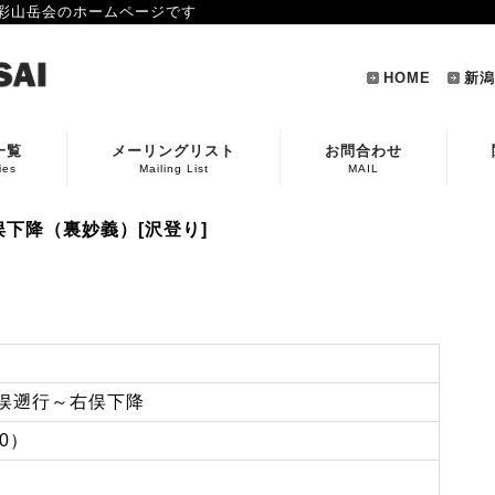
彩山岳会のホームページです
HOME
新潟
一覧
メーリングリスト
お問合わせ
ies
Mailing List
MAIL
下降（裏妙義）[沢登り]
俣遡行～右俣下降
00）