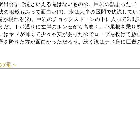
沢出合まで滝といえる滝はないものの、巨岩の詰まったゴ
状の地形もあって面白い(1)。水は大半の区間で伏流してい
滝が現れる(2)。巨岩のチョックストーンの下に入って2,
うだ。トポ通りに左岸のルンゼから高巻く。小尾根を乗り
にはヤブが薄くて少々不安があったのでロープを投げて懸
壁を降りた方が面白かっただろう。続く滝はナメ床に巨岩
の滝～