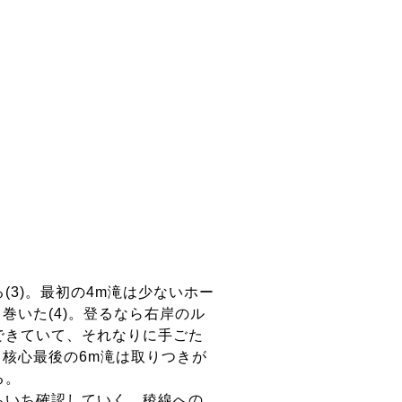
3)。最初の4m滝は少ないホー
巻いた(4)。登るなら右岸のル
できていて、それなりに手ごた
。核心最後の6m滝は取りつきが
る。
ちいち確認していく。稜線への