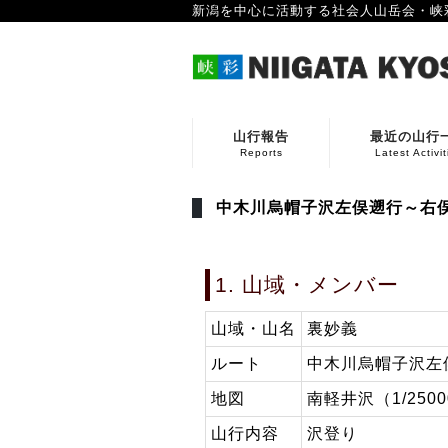
新潟を中心に活動する社会人山岳会・峡
山行報告
最近の山行
Reports
Latest Activit
中木川烏帽子沢左俣遡行～右俣
1. 山域・メンバー
山域・山名
裏妙義
ルート
中木川烏帽子沢左
地図
南軽井沢（1/250
山行内容
沢登り