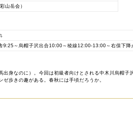
峡彩山岳会）
れ
9:25～烏帽子沢出合10:00～稜線12:00-13:00～右俣下降点
馬出身なのに）。今回は初級者向けとされる中木川烏帽子
ンゼ歩きの趣がある。春秋には手頃だろうか。