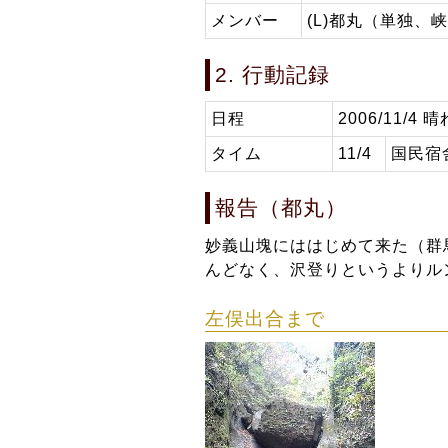
メンバー
(L)都丸（単独、
2. 行動記録
日程
2006/11/4 晴
タイム
11/4
国民宿舎
報告（都丸）
妙義山塊にははじめて来た（群
んどなく、沢登りというよりル
左俣出合まで