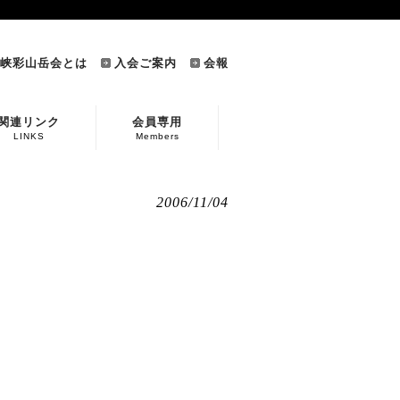
峡彩山岳会とは
入会ご案内
会報
関連リンク
会員専用
LINKS
Members
2006/11/04