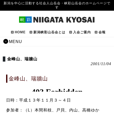
新潟を中心に活動する社会人山岳会・峡彩山岳会のホームページで
す
HOME
新潟峡彩山岳会とは
入会ご案内
会報
MENU
金峰山、瑞牆山
2001/11/04
金峰山、瑞牆山
日時：平成１３年１１月３～４日
参加者：（L）本間和枝、戸貝、内山、高橋ゆか