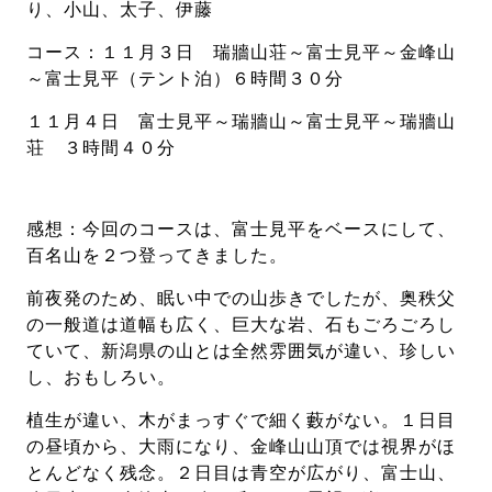
り、小山、太子、伊藤
コース：１１月３日 瑞牆山荘～富士見平～金峰山
～富士見平（テント泊）６時間３０分
１１月４日 富士見平～瑞牆山～富士見平～瑞牆山
荘 ３時間４０分
感想：今回のコースは、富士見平をベースにして、
百名山を２つ登ってきました。
前夜発のため、眠い中での山歩きでしたが、奥秩父
の一般道は道幅も広く、巨大な岩、石もごろごろし
ていて、新潟県の山とは全然雰囲気が違い、珍しい
し、おもしろい。
植生が違い、木がまっすぐで細く藪がない。１日目
の昼頃から、大雨になり、金峰山山頂では視界がほ
とんどなく残念。２日目は青空が広がり、富士山、